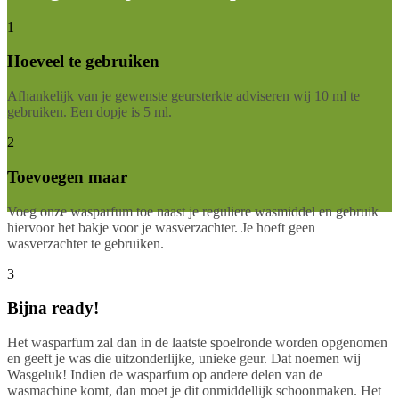
1
Hoeveel te gebruiken
Afhankelijk van je gewenste geursterkte adviseren wij 10 ml te
gebruiken. Een dopje is 5 ml.
2
Toevoegen maar
Voeg onze wasparfum toe naast je reguliere wasmiddel en gebruik
hiervoor het bakje voor je wasverzachter. Je hoeft geen
wasverzachter te gebruiken.
3
Bijna ready!
Het wasparfum zal dan in de laatste spoelronde worden opgenomen
en geeft je was die uitzonderlijke, unieke geur. Dat noemen wij
Wasgeluk! Indien de wasparfum op andere delen van de
wasmachine komt, dan moet je dit onmiddellijk schoonmaken. Het