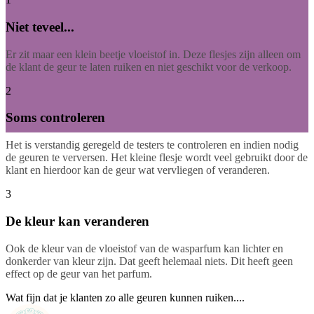
Niet teveel...
Er zit maar een klein beetje vloeistof in. Deze flesjes zijn alleen om
de klant de geur te laten ruiken en niet geschikt voor de verkoop.
2
Soms controleren
Het is verstandig geregeld de testers te controleren en indien nodig
de geuren te verversen. Het kleine flesje wordt veel gebruikt door de
klant en hierdoor kan de geur wat vervliegen of veranderen.
3
De kleur kan veranderen
Ook de kleur van de vloeistof van de wasparfum kan lichter en
donkerder van kleur zijn. Dat geeft helemaal niets. Dit heeft geen
effect op de geur van het parfum.
Wat fijn dat je klanten zo alle geuren kunnen ruiken....