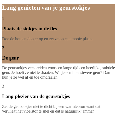
Lang genieten van je geurstokjes
1
Plaats de stokjes in de fles
Doe de houten dop er op en zet ze op een mooie plaats.
2
De geur
De geurstokjes verspreiden voor een lange tijd een heerlijke, subtiele
geur. Je hoeft ze niet te draaien. Wil je een intensievere geur? Dan
kun je ze wel af en toe omdraaien.
3
Lang plezier van de geurstokjes
Zet de geurstokjes niet te dicht bij een warmtebron want dat
vervliegt het vloeistof te snel en dat is natuurlijk jammer.