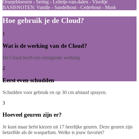
Oranjebloesem - Sering - Lelietje-van-dalen - Viooltje
BASISNOTEN: Vanille - Sandelhout - Cederhout - Musk
Hoe gebruik je de Cloud?
1
Wat is de werking van de Cloud?
De Cloud heeft een reinigende werking.
2
Eerst even schudden
Schudden voor gebruik en op 30 cm afstand sprayen.
3
Hoeveel geuren zijn er?
Je kunt maar liefst kiezen uit 17 heerlijke geuren. Deze geuren zijn
hetzelfde als de wasparfum. Welke is jouw favoriet?