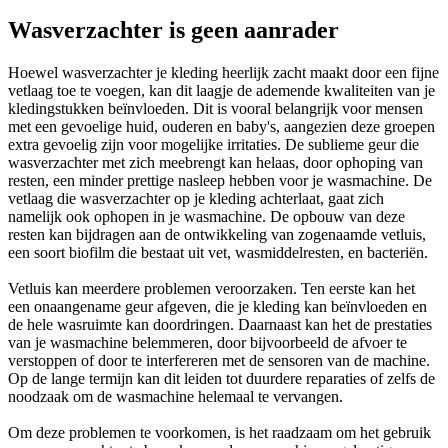
Wasverzachter is geen aanrader
Hoewel wasverzachter je kleding heerlijk zacht maakt door een fijne
vetlaag toe te voegen, kan dit laagje de ademende kwaliteiten van je
kledingstukken beïnvloeden. Dit is vooral belangrijk voor mensen
met een gevoelige huid, ouderen en baby's, aangezien deze groepen
extra gevoelig zijn voor mogelijke irritaties. De sublieme geur die
wasverzachter met zich meebrengt kan helaas, door ophoping van
resten, een minder prettige nasleep hebben voor je wasmachine. De
vetlaag die wasverzachter op je kleding achterlaat, gaat zich
namelijk ook ophopen in je wasmachine. De opbouw van deze
resten kan bijdragen aan de ontwikkeling van zogenaamde vetluis,
een soort biofilm die bestaat uit vet, wasmiddelresten, en bacteriën.
Vetluis kan meerdere problemen veroorzaken. Ten eerste kan het
een onaangename geur afgeven, die je kleding kan beïnvloeden en
de hele wasruimte kan doordringen. Daarnaast kan het de prestaties
van je wasmachine belemmeren, door bijvoorbeeld de afvoer te
verstoppen of door te interfereren met de sensoren van de machine.
Op de lange termijn kan dit leiden tot duurdere reparaties of zelfs de
noodzaak om de wasmachine helemaal te vervangen.
Om deze problemen te voorkomen, is het raadzaam om het gebruik