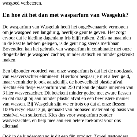
wasgoed verbeteren.
En hoe zit het dan met wasparfum van Wasgeluk?
De wasparfum van Wasgeluk heeft het ongeëvenaarde vermogen
om je wasgoed een langdurig, heerlijke geur te geven. Het zorgt
ervoor dat je kleding dagenlang fris blijft ruiken. Zelfs na maanden
in de kast te hebben gelegen, is de geur nog steeds merkbaar.
Bovendien kan het gebruik van wasparfum in combinatie met onze
drogerballen je wasgoed zachter, minder statisch en minder gekreukt
maken.
Een bijzonder voordeel van onze wasparfum is dat het de noodzaak
van wasverzachter elimineert. Hierdoor bespaar je niet alleen geld,
maar verminder je ook aanzienlijk de hoeveelheid plastic afval.
Slechts één flesje wasparfum van 250 ml kan de plaats innemen van
3 liter wasverzachter. Dit betekent minder gedoe met zware flessen
en dat draagt bij aan minder plastic afval en een bewustere manier
van wassen. Bij Wasgeluk zijn we er trots op dat al onze flessen
100% recyclebaar zijn, gemaakt van biobased materiaal op basis van
restafval van suikerriet. Kies dus voor wasparfum zonder
wasverzachter, en help mee aan een betere toekomst voor ons
allemaal.
Ook in de kinderopvang is dit een fijn product. Zowel gastouders