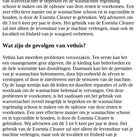
van wasverzachter te beperken en de wasmachine regelmatig
schoon te maken om de opbouw van deze resten te voorkomen. Een
zeer effectieve manier om je wasmachine schoon en in topconditie te
houden, is door de Essentia Cleaner te gebruiken. Wij adviseren om
dit 3 tot 6 keer per jaar te doen. Het gebruik van de Essentia Cleaner
zal niet alleen de levensduur van je machine verlengen, maar ook de
kwaliteit en frisheid van je wasgoed verbeteren.
Wat zijn de gevolgen van vetluis?
Vetluis kan meerdere problemen veroorzaken. Ten eerste kan het
een onaangename geur afgeven, die je kleding kan beïnvloeden en
de hele wasruimte kan doordringen. Daarnaast kan het de prestaties
van je wasmachine belemmeren, door bijvoorbeeld de afvoer te
verstoppen of door te interfereren met de sensoren van de machine.
Op de lange termijn kan dit leiden tot duurdere reparaties of zelfs de
noodzaak om de wasmachine helemaal te vervangen. Om deze
problemen te voorkomen, is het raadzaam om het gebruik van
wasverzachter zoveel mogelijk te beperken en de wasmachine
regelmatig schoon te maken om de opbouw van deze resten te
voorkomen. Een zeer effectieve manier om je wasmachine schoon
en in topconditie te houden, is door de Essentia Cleaner te
gebruiken. Wij adviseren om dit 3 tot 6 keer per jaar te doen. Het
gebruik van de Essentia Cleaner zal niet alleen de levensduur van je
machine verlengen, maar ook de kwaliteit en frisheid van je