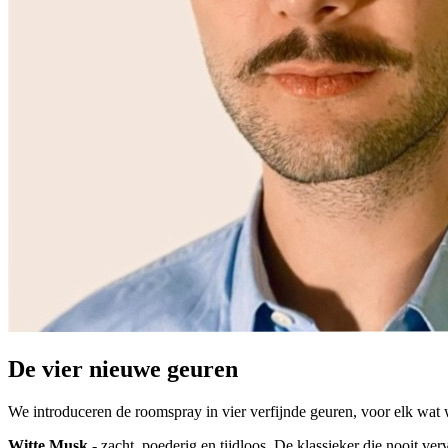
De vier nieuwe geuren
We introduceren de roomspray in vier verfijnde geuren, voor elk wat 
Witte Musk
- zacht, poederig en tijdloos. De klassieker die nooit verv