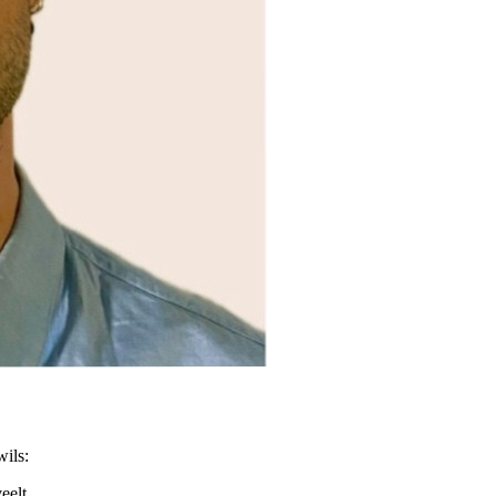
wils:
eelt.